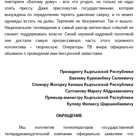
повторяли «Белому дому» - все что угодно, но только не надо
злить прессу. Даже пресловутая государственная, которая
вынуждена по определению терпеть давление сверху, и то может
однажды встать на дыбы. Терпение не безгранично. Так и вышло.
Национальное телевидение в самый разгар митинговых событий не
сможет поддерживать власти. Своей неумной кадровой политикой
они достали самую прогрессивную часть этого огромного
коллектива – творческую. Операторы ТВ вчера официально
объявили о проведении ими бессрочной забастовки.
Президенту Кыргызской Республики
Бакиеву Курманбеку Салиевичу
Спикеру Жогорку Кенеша
Кыргызской Р
ес
публики
Султанову Марату Абдразаковичу
П
ремьер-министру
Кыргызской Р
ес
публики
Кулову Феликсу Шаршенбаевичу
ОБРАЩЕНИЕ
Мы, коллектив телеоператоров государственной
телерадиовещательной компании официально заявляем что