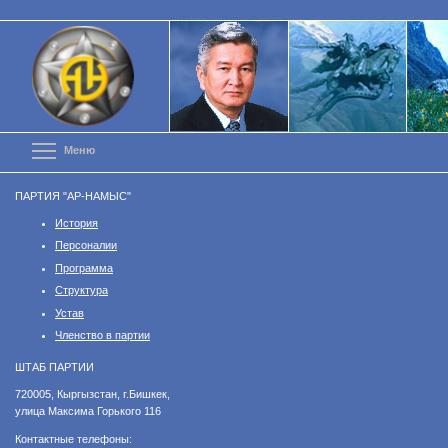
Перейти
к
основному
содержанию
Toggle menu visibility
Меню
ПАРТИЯ "АР-НАМЫС"
История
Персоналии
Программа
Структура
Устав
Членство в партии
ШТАБ ПАРТИИ
​720005, Кыргызстан, г.Бишкек,
улица Максима Горького 116
Контактные телефоны: