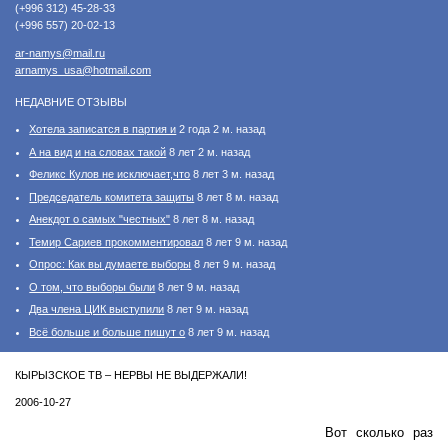
(+996 312) 45-28-33
(+996 557) 20-02-13
ar-namys@mail.ru
arnamys_usa@hotmail.com
НЕДАВНИЕ ОТЗЫВЫ
Хотела записатся в партия и
2 года 2 м. назад
А на вид и на словах такой
8 лет 2 м. назад
Феликс Кулов не исключает,что
8 лет 3 м. назад
Председатель комитета защиты
8 лет 8 м. назад
Анекдот о самых "честных"
8 лет 8 м. назад
Темир Сариев прокомментировал
8 лет 9 м. назад
Опрос: Как вы думаете выборы
8 лет 9 м. назад
О том, что выборы были
8 лет 9 м. назад
Два члена ЦИК выступили
8 лет 9 м. назад
Всё больше и больше пишут о
8 лет 9 м. назад
КЫРЫЗСКОЕ ТВ – НЕРВЫ НЕ ВЫДЕРЖАЛИ!
2006-10-27
Вот сколько раз