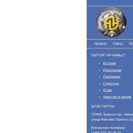
Перейти
к
основному
содержанию
Начало
Связь
По
ПАРТИЯ "АР-НАМЫС"
История
Персоналии
Программа
Структура
Устав
Членство в партии
ШТАБ ПАРТИИ
​720005, Кыргызстан, г.Бишк
улица Максима Горького 11
Контактные телефоны:
(+996 312) 45-28-33