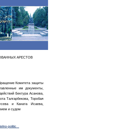
ОВАННЫХ АРЕСТОВ
бращение Комитета защиты
тавленные им документы,
действий Бектура Асанова,
ота Талгарбекова, Торобая
Гусева и Каната Исаева,
вием и судом
lno-politic...