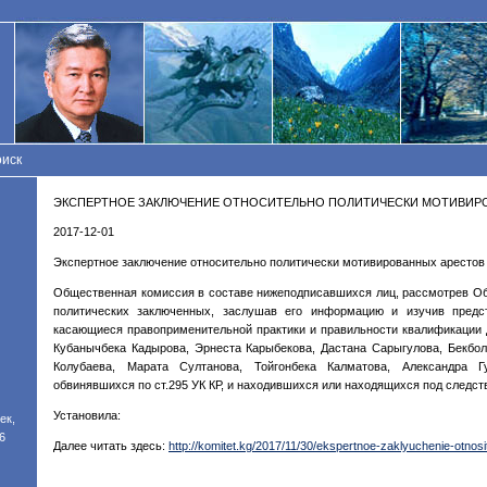
иск
ЭКСПЕРТНОЕ ЗАКЛЮЧЕНИЕ ОТНОСИТЕЛЬНО ПОЛИТИЧЕСКИ МОТИВИР
2017-12-01
Экспертное заключение относительно политически мотивированных арестов
Общественная комиссия в составе нижеподписавшихся лиц, рассмотрев О
политических заключенных, заслушав его информацию и изучив предс
касающиеся правоприменительной практики и правильности квалификации 
Кубанычбека Кадырова, Эрнеста Карыбекова, Дастана Сарыгулова, Бекбол
Колубаева, Марата Султанова, Тойгонбека Калматова, Александра 
обвинявшихся по ст.295 УК КР, и находившихся или находящихся под следст
Установила:
ек,
6
Далее читать здесь:
http://komitet.kg/2017/11/30/ekspertnoe-zaklyuchenie-otnosite