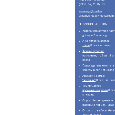
(+996 557) 20-02-13
ar-namys@mail.ru
arnamys_usa@hotmail.com
НЕДАВНИЕ ОТЗЫВЫ
Хотела записатся в пар
и
2 года 2 м. назад
А на вид и на словах
такой
8 лет 2 м. назад
Феликс Кулов не
исключает,что
8 лет 3 м.
назад
Председатель комитета
защиты
8 лет 8 м. назад
Анекдот о самых
"честных"
8 лет 8 м. наз
Темир Сариев
прокомментировал
8 лет
м. назад
Опрос: Как вы думаете
выборы
8 лет 9 м. назад
О том, что выборы были
лет 9 м. назад