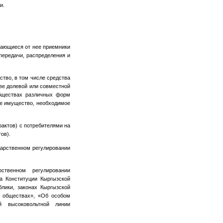
и.
тающиеся от нее приемники
передачи, распределения и
ство, в том числе средства
ове долевой или совместной
обществах различных форм
ое имущество, необходимое
рактов) с потребителями на
ов).
дарственном регулировании
ственном регулировании
а Конституции Кыргызской
лики, законах Кыргызской
х обществах», «Об особом
ой высоковольтной линии