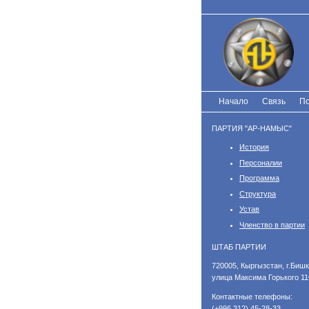
Перейти
к
основному
содержанию
Начало
Связь
По
ПАРТИЯ "АР-НАМЫС"
История
Персоналии
Программа
Структура
Устав
Членство в партии
ШТАБ ПАРТИИ
​720005, Кыргызстан, г.Бишк
улица Максима Горького 11
Контактные телефоны:
(+996 312) 45-28-33