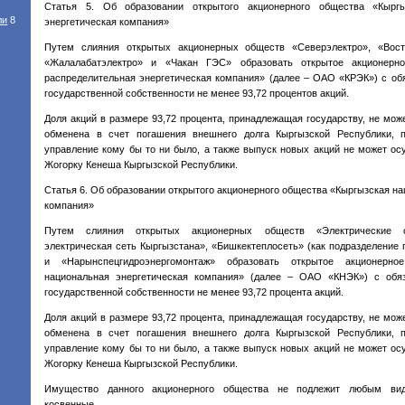
Статья 5. Об образовании открытого акционерного общества «Кыргы
ли
8
энергетическая компания»
Путем слияния открытых акционерных обществ «Северэлектро», «Восто
«Жалалабатэлектро» и «Чакан ГЭС» образовать открытое акционерн
распределительная энергетическая компания» (далее – ОАО «КРЭК») с о
государственной собственности не менее 93,72 процентов акций.
Доля акций в размере 93,72 процента, принадлежащая государству, не мож
обменена в счет погашения внешнего долга Кыргызской Республики, п
управление кому бы то ни было, а также выпуск новых акций не может ос
Жогорку Кенеша Кыргызской Республики.
Статья 6. Об образовании открытого акционерного общества «Кыргызская н
компания»
Путем слияния открытых акционерных обществ «Электрические с
электрическая сеть Кыргызстана», «Бишкектеплосеть» (как подразделение 
и «Нарынспецгидроэнергомонтаж» образовать открытое акционерно
национальная энергетическая компания» (далее – ОАО «КНЭК») с обя
государственной собственности не менее 93,72 процента акций.
Доля акций в размере 93,72 процента, принадлежащая государству, не мож
обменена в счет погашения внешнего долга Кыргызской Республики, п
управление кому бы то ни было, а также выпуск новых акций не может ос
Жогорку Кенеша Кыргызской Республики.
Имущество данного акционерного общества не подлежит любым вид
косвенные.