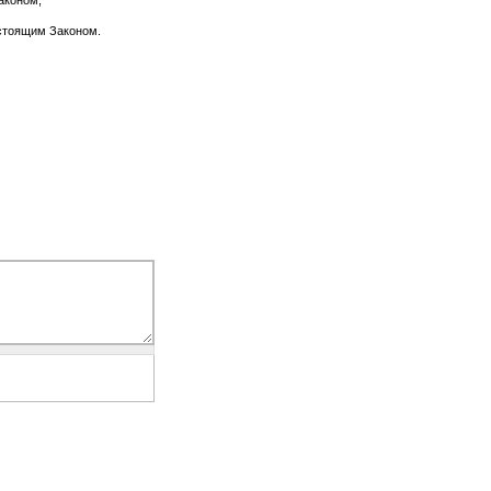
аконом;
астоящим Законом.