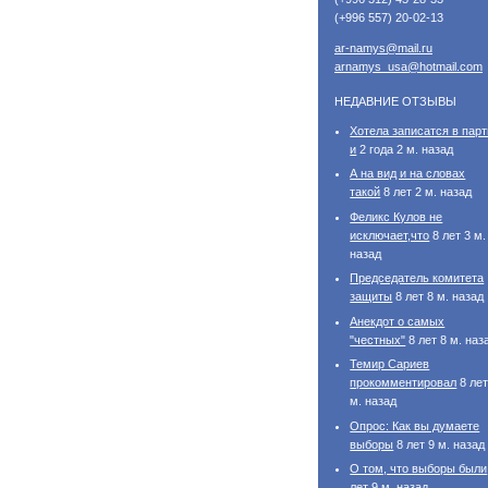
(+996 557) 20-02-13
ar-namys@mail.ru
arnamys_usa@hotmail.com
НЕДАВНИЕ ОТЗЫВЫ
Хотела записатся в пар
и
2 года 2 м. назад
А на вид и на словах
такой
8 лет 2 м. назад
Феликс Кулов не
исключает,что
8 лет 3 м.
назад
Председатель комитета
защиты
8 лет 8 м. назад
Анекдот о самых
"честных"
8 лет 8 м. наз
Темир Сариев
прокомментировал
8 лет
м. назад
Опрос: Как вы думаете
выборы
8 лет 9 м. назад
О том, что выборы были
лет 9 м. назад