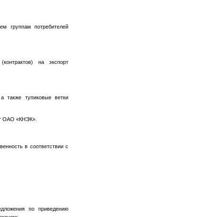
ем группам потребителей
контрактов) на экспорт
 а также тупиковые ветки
ат ОАО «КНЭК».
венность в соответствии с
едложения по приведению