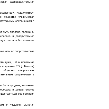
зская распределительная
кэлектро», «Ошэлектро»,
ое общество «Кыргызская
бязательным сохранением в
ет быть продана, заложена,
ередана в доверительное
уществляться без согласия
ациональная энергетическая
танции», «Национальная
предприятия ТЭЦ г.Бишкек)
е общество «Кыргызская
зательным сохранением в
ет быть продана, заложена,
ередана в доверительное
уществляться без согласия
ам отчуждения, включая