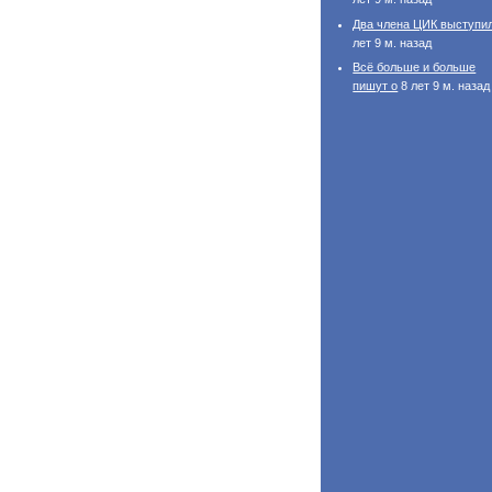
Два члена ЦИК выступи
лет 9 м. назад
Всё больше и больше
пишут о
8 лет 9 м. назад