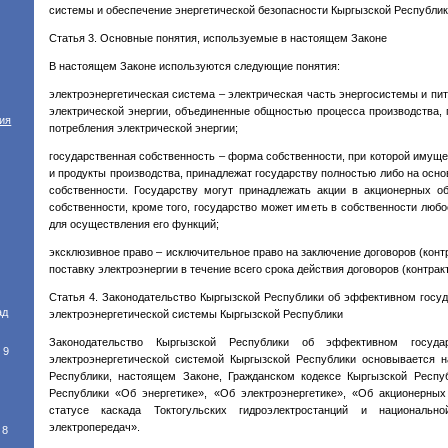
системы и обеспечение энергетической безопасности Кыргызской Республик
Статья 3. Основные понятия, используемые в настоящем Законе
В настоящем Законе используются следующие понятия:
электроэнергетическая система – электрическая часть энергосистемы и пи
электрической энергии, объединенные общностью процесса производства, 
тия
потребления электрической энергии;
государственная собственность – форма собственности, при которой имуще
и продукты производства, принадлежат государству полностью либо на осн
собственности. Государству могут принадлежать акции в акционерных 
собственности, кроме того, государство может иметь в собственности люб
для осуществления его функций;
эксклюзивное право – исключительное право на заключение договоров (конт
поставку электроэнергии в течение всего срока действия договоров (контракт
Статья 4. Законодательство Кыргызской Республики об эффективном госу
ад
электроэнергетической системы Кыргызской Республики
Законодательство Кыргызской Республики об эффективном государ
 9
электроэнергетической системой Кыргызской Республики основывается н
Республики, настоящем Законе, Гражданском кодексе Кыргызской Респуб
Республики «Об энергетике», «Об электроэнергетике», «Об акционерны
статусе каскада Токтогульских гидроэлектростанций и национальн
электропередач».
8