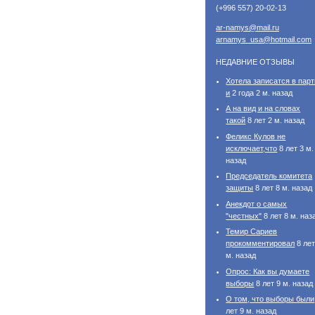
(+996 557) 20-02-13
ar-namys@mail.ru
arnamys_usa@hotmail.com
НЕДАВНИЕ ОТЗЫВЫ
Хотела записатся в пар
и
2 года 2 м. назад
А на вид и на словах
такой
8 лет 2 м. назад
Феликс Кулов не
исключает,что
8 лет 3 м.
назад
Председатель комитета
защиты
8 лет 8 м. назад
Анекдот о самых
"честных"
8 лет 8 м. наз
Темир Сариев
прокомментировал
8 лет
м. назад
Опрос: Как вы думаете
выборы
8 лет 9 м. назад
О том, что выборы были
лет 9 м. назад