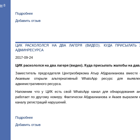
ли
8
Подробнее
о
Обращение
Добавить отзыв
движения
"За
честные
выборы"
ЦИК РАСКОЛОЛСЯ НА ДВА ЛАГЕРЯ (ВИДЕО). КУДА ПРИСЫЛАТЬ
к
АДМИНРЕСУРСА
президенту:
Выборы
2017-09-24
под
ЦИК раскололся на два лагеря (видео). Куда присылать жалобы на да
угрозой
Заместитель председателя Центризбиркома Атыр Абдрахманова вместе
Акаевым открыли альтернативный WhatsApp ресурс для выявле
административного ресурса.
Напомним что у ЦИК есть свой WhatsApp канал для обнародования ан
работает по другому номеру. Фактически Абдрахманова и Акаев выразили
каналу регистраций нарушений.
Подробнее
о
ЦИК
Добавить отзыв
раскололся
на
два