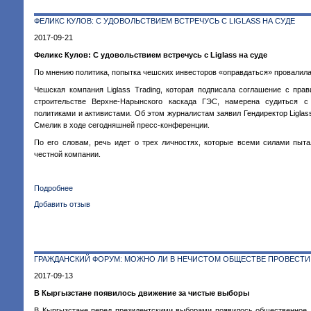
лагеря
ФЕЛИКС КУЛОВ: С УДОВОЛЬСТВИЕМ ВСТРЕЧУСЬ С LIGLASS НА СУДЕ
(видео).
Куда
2017-09-21
присылать
Феликс Кулов: С удовольствием встречусь с Liglass на суде
жалобы
на
По мнению политика, попытка чешских инвесторов «оправдаться» провалил
давление
Чешская компания Liglass Trading, которая подписала соглашение с пра
админресурса
строительстве Верхне-Нарынского каскада ГЭС, намерена судиться с
политиками и активистами. Об этом журналистам заявил Гендиректор Ligla
Смелик в ходе сегодняшней пресс-конференции.
По его словам, речь идет о трех личностях, которые всеми силами пыт
честной компании.
Подробнее
о
Феликс
Добавить отзыв
Кулов:
С
удовольствием
встречусь
ГРАЖДАНСКИЙ ФОРУМ: МОЖНО ЛИ В НЕЧИСТОМ ОБЩЕСТВЕ ПРОВЕСТ
с
Liglass
2017-09-13
на
В Кыргызстане появилось движение за чистые выборы
суде
В Кыргызстане перед президентскими выборами появилось общественное 