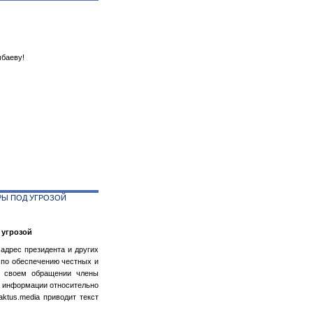
мбаеву!
РЫ ПОД УГРОЗОЙ
 угрозой
адрес президента и других
 по обеспечению честных и
В своем обращении члены
и информации относительно
ktus.media приводит текст