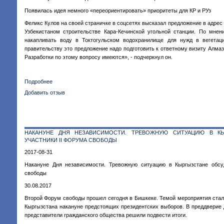
Появилась идея немного «переориентировать» приоритеты для КР и РУз
Феликс Кулов на своей страничке в соцсетях высказал предложение в адрес
Узбекистаном строительстве Кара-Кечинской угольной станции. По мнен
накапливать воду в Токтогульском водохранилище для нужд в вегетац
правительству это предложение надо подготовить к ответному визиту Алма
Разработки по этому вопросу имеются», - подчеркнул он.
Подробнее
о
Феликс
Добавить отзыв
Кулов:
Что
выгоднее
–
НАКАНУНЕ ДНЯ НЕЗАВИСИМОСТИ. ТРЕВОЖНУЮ СИТУАЦИЮ В К
ГЭС
УЧАСТНИКИ II ФОРУМА СВОБОДЫ
или
теплостанция?
2017-08-31
Накануне Дня независимости. Тревожную ситуацию в Кыргызстане обсу
свободы
30.08.2017
Второй Форум свободы прошел сегодня в Бишкеке. Темой мероприятия стал
Кыргызстана накануне предстоящих президентских выборов. В преддверие
представители гражданского общества решили подвести итоги.