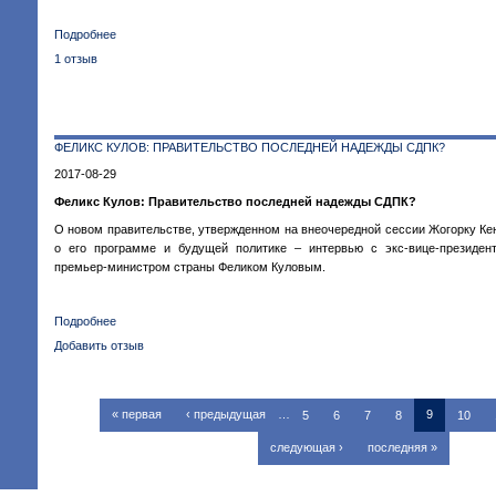
Подробнее
о
Накануне
1 отзыв
Дня
независимости.
Тревожную
ситуацию
ФЕЛИКС КУЛОВ: ПРАВИТЕЛЬСТВО ПОСЛЕДНЕЙ НАДЕЖДЫ СДПК?
в
Кыргызстане
2017-08-29
обсудили
Феликс Кулов: Правительство последней надежды СДПК?
участники
II
О новом правительстве, утвержденном на внеочередной сессии Жогорку Кен
Форума
о его программе и будущей политике – интервью с экс-вице-президен
свободы
премьер-министром страны Феликом Куловым.
Подробнее
о
Феликс
Добавить отзыв
Кулов:
Правительство
последней
СТРАНИЦЫ
« первая
‹ предыдущая
…
5
6
7
8
9
10
надежды
СДПК?
следующая ›
последняя »