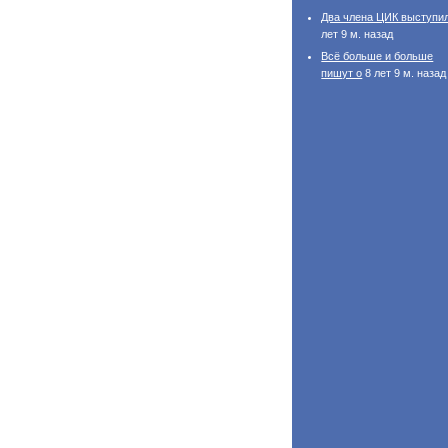
Два члена ЦИК выступи
лет 9 м. назад
Всё больше и больше
пишут о
8 лет 9 м. назад