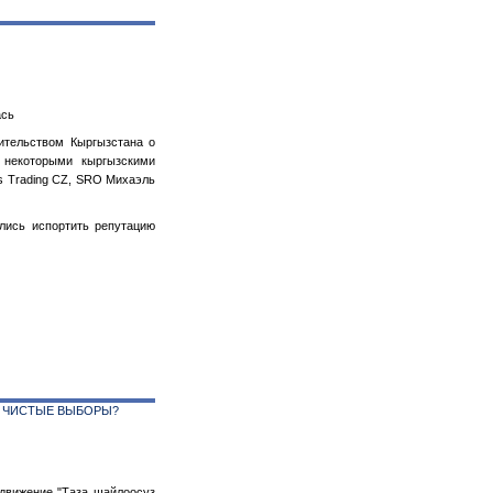
ась
вительством Кыргызстана о
 некоторыми кыргызскими
ss Trading CZ, SRO Михаэль
ались испортить репутацию
И ЧИСТЫЕ ВЫБОРЫ?
движение "Таза шайлоосуз