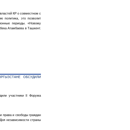
 властей КР о совместном с
ию политика, это позволит
ионные периоды. «Новому
збека Атамбаева в Ташкент.
ЫРГЫЗСТАНЕ ОБСУДИЛИ
дили участники II Форума
и права и свободы граждан
 Дня независимости страны