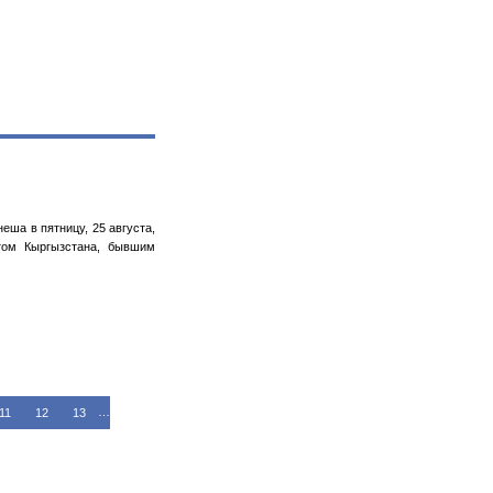
еша в пятницу, 25 августа,
том Кыргызстана, бывшим
11
12
13
…