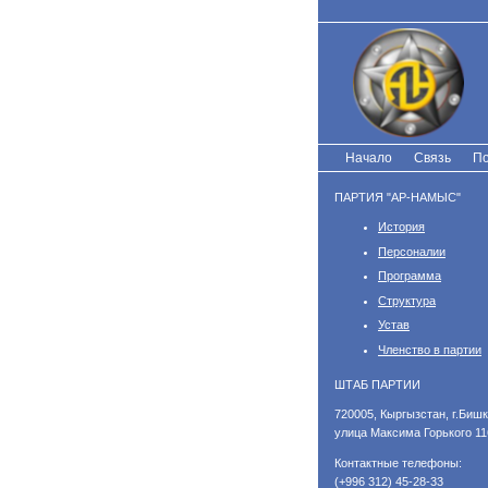
Перейти
к
основному
содержанию
Начало
Связь
По
ПАРТИЯ "АР-НАМЫС"
История
Персоналии
Программа
Структура
Устав
Членство в партии
ШТАБ ПАРТИИ
​720005, Кыргызстан, г.Бишк
улица Максима Горького 11
Контактные телефоны:
(+996 312) 45-28-33