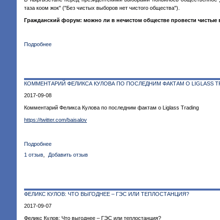
таза коом жок" ("Без чистых выборов нет чистого общества").
Гражданский форум: можно ли в нечистом обществе провести чистые
Подробнее
о
Гражданский
форум:
можно
ли
КОММЕНТАРИЙ ФЕЛИКСА КУЛОВА ПО ПОСЛЕДНИМ ФАКТАМ О LIGLASS T
в
нечистом
2017-09-08
обществе
Комментарий Феликса Кулова по последним фактам о Liglass Trading
провести
чистые
https://twitter.com/baisalov
выборы?
Подробнее
о
Комментарий
1 отзыв
Добавить отзыв
Феликса
Кулова
по
последним
ФЕЛИКС КУЛОВ: ЧТО ВЫГОДНЕЕ – ГЭС ИЛИ ТЕПЛОСТАНЦИЯ?
фактам
о
2017-09-07
Liglass
Феликс Кулов: Что выгоднее – ГЭС или теплостанция?
Trading