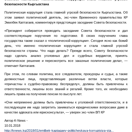
безопасности Кыргызстана
Политическая коррупция стала главной угрозой безопасности Кыргызстана. Об
этом заявил политический деятель, экс-член Временного правительства КР
Эмилбек Каптагаев, комментируя предстоящее заседание Совета безопасности.
«Президент собирается проводить заседание Совета безопасности и дал
соответствующие поручения по подготовке. В своих поручениях глава
государства также сказал о «политической коррупции». Сегодня ясно как божий
день, что именно «политическая коррупция» и стала главной угрозой
безопасности страны. Что надо делать? Прежде всего, Совету безопасности
надо сделать анализ уголовных дел и судебных вердиктов, принять
политическое решение и пересмотреть все заказные политические дела», —
отмечает Каптагаев.
При этом, по словам политика, все следователи, прокуроры и судьи, а также
должностные лица, представляющие различные ветви власти, которые
«причастны к судебно-правовому беспределу», должны быть привлечены к
ответственности, лишены всех званий и регалий. Кроме того, их необходимо
лишить права на получение пенсии по выслуге лет.
«Они непременно должны быть привлечены к уголовной ответственности, и в
последующем им надо запретить заниматься юридическими вопросами даже в
качестве адвоката или юрисконсульта», — уверен экс-член ВП КР
Автор K-News -
10.01.2018
http://knews.kg/2018/01/emilbek-kaptagaev-politicheskaya-korruptsiya-sta...