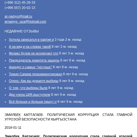
(+996 312) 45-28-33
(+996 557) 20-02-13
ar-namys@mail.ru
arnamys_usa@hotmail.com
НЕДАВНИЕ ОТЗЫВЫ
Хотела записатся в партия и
2 года 2 м. назад
А на вид и на словах такой
8 лет 2 м. назад
Феликс Кулов не исключает,что
8 лет 3 м. назад
Председатель комитета защиты
8 лет 8 м. назад
Анекдот о самых "честных"
8 лет 8 м. назад
Темир Сариев прокомментировал
8 лет 9 м. назад
Опрос: Как вы думаете выборы
8 лет 9 м. назад
О том, что выборы были
8 лет 9 м. назад
Два члена ЦИК выступили
8 лет 9 м. назад
Всё больше и больше пишут о
8 лет 9 м. назад
ЭМИЛБЕК КАПТАГАЕВ: ПОЛИТИЧЕСКАЯ КОРРУПЦИЯ СТАЛА ГЛАВНОЙ
УГРОЗОЙ БЕЗОПАСНОСТИ КЫРГЫЗСТАНА
2018-01-11
Эмилбек Каптагаев: Политическая коррупция стала главной угрозой