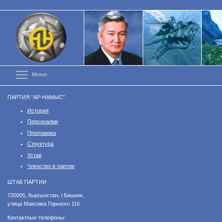
Перейти
к
основному
содержанию
Toggle menu visibility
Меню
ПАРТИЯ "АР-НАМЫС"
История
Персоналии
Программа
Структура
Устав
Членство в партии
ШТАБ ПАРТИИ
​720005, Кыргызстан, г.Бишкек,
улица Максима Горького 116
Контактные телефоны: