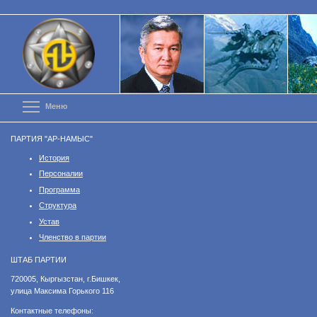
Перейти
к
основному
содержанию
Toggle menu visibility
Меню
ПАРТИЯ "АР-НАМЫС"
История
Персоналии
Программа
Структура
Устав
Членство в партии
ШТАБ ПАРТИИ
​720005, Кыргызстан, г.Бишкек,
улица Максима Горького 116
Контактные телефоны: