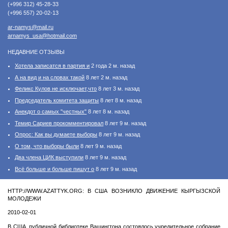
(+996 312) 45-28-33
(+996 557) 20-02-13
ar-namys@mail.ru
arnamys_usa@hotmail.com
НЕДАВНИЕ ОТЗЫВЫ
Хотела записатся в партия и
2 года 2 м. назад
А на вид и на словах такой
8 лет 2 м. назад
Феликс Кулов не исключает,что
8 лет 3 м. назад
Председатель комитета защиты
8 лет 8 м. назад
Анекдот о самых "честных"
8 лет 8 м. назад
Темир Сариев прокомментировал
8 лет 9 м. назад
Опрос: Как вы думаете выборы
8 лет 9 м. назад
О том, что выборы были
8 лет 9 м. назад
Два члена ЦИК выступили
8 лет 9 м. назад
Всё больше и больше пишут о
8 лет 9 м. назад
HTTP://WWW.AZATTYK.ORG: В США ВОЗНИКЛО ДВИЖЕНИЕ КЫРГЫЗСКОЙ
МОЛОДЕЖИ
2010-02-01
В США, публичной библиотеке Вашингтона состоялось учредительное собрание