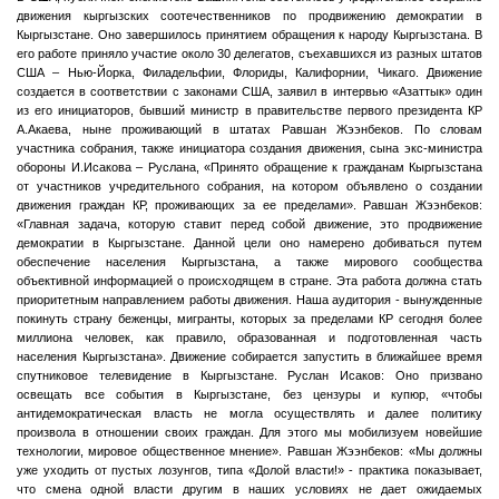
движения кыргызских соотечественников по продвижению демократии в
Кыргызстане. Оно завершилось принятием обращения к народу Кыргызстана. В
его работе приняло участие около 30 делегатов, съехавшихся из разных штатов
США – Нью-Йорка, Филадельфии, Флориды, Калифорнии, Чикаго. Движение
создается в соответствии с законами США, заявил в интервью «Азаттык» один
из его инициаторов, бывший министр в правительстве первого президента КР
А.Акаева, ныне проживающий в штатах Равшан Жээнбеков. По словам
участника собрания, также инициатора создания движения, сына экс-министра
обороны И.Исакова – Руслана, «Принято обращение к гражданам Кыргызстана
от участников учредительного собрания, на котором объявлено о создании
движения граждан КР, проживающих за ее пределами».
Равшан Жээнбеков:
«Главная задача, которую ставит перед собой движение, это продвижение
демократии в Кыргызстане. Данной цели оно намерено добиваться путем
обеспечение населения Кыргызстана, а также мирового сообщества
объективной информацией о происходящем в стране. Эта работа должна стать
приоритетным направлением работы движения. Наша аудитория - вынужденные
покинуть страну беженцы, мигранты, которых за пределами КР сегодня более
миллиона человек, как правило, образованная и подготовленная часть
населения Кыргызстана». Движение собирается запустить в ближайшее время
спутниковое телевидение в Кыргызстане. Руслан Исаков: Оно призвано
освещать все события в Кыргызстане, без цензуры и купюр, «чтобы
антидемократическая власть не могла осуществлять и далее политику
произвола в отношении своих граждан. Для этого мы мобилизуем новейшие
технологии, мировое общественное мнение». Равшан Жээнбеков: «Мы должны
уже уходить от пустых лозунгов, типа «Долой власти!» - практика показывает,
что смена одной власти другим в наших условиях не дает ожидаемых